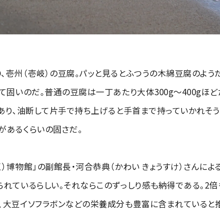
、壱州（壱岐）の豆腐。パッと見るとふつうの木綿豆腐のようだ
て固いのだ。普通の豆腐は一丁あたり大体300g～400gほ
もあり、油断して片手で持ち上げると手首まで持っていかれそう
があるくらいの固さだ。
く）博物館」の副館長・河合恭典（かわい きょうすけ）さんに
られているらしい。それならこのずっしり感も納得である。2倍
、大豆イソフラボンなどの栄養成分も豊富に含まれていると