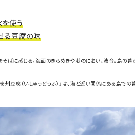
水を使う
せる豆腐の味
をそばに感じる。海面のきらめきや潮のにおい、波音。島の暮
壱州豆腐（いしゅうどうふ）」は、海と近い関係にある島での