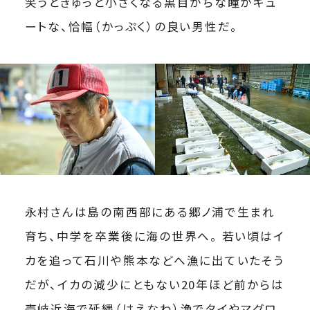
笑うときゅっと小さくなる黒目がちな瞳がキュ
ートな、恰幅（かっぷく）の良い男性だ。
永村さんは島の南西部にある郷ノ浦で生まれ
育ち、中学を卒業後に海の世界へ。 若い頃はイ
カを追って石川や熊本などへ漁に出ていたそう
だが、イカの減少にともない20年ほど前からは
壱岐近海で延縄（はえなわ）漁でタイやマグロ、