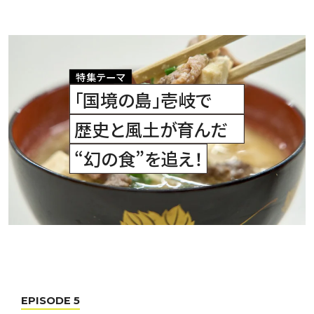
特集テーマ
「国境の島」壱岐で
歴史と風土が育んだ
“幻の食”を追え！
EPISODE 5