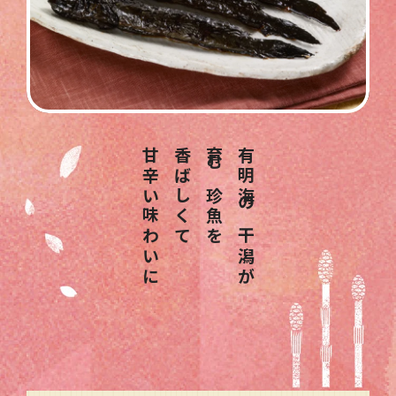
甘辛い味わいに
香ばしくて
育む珍魚を
有明海の干潟が