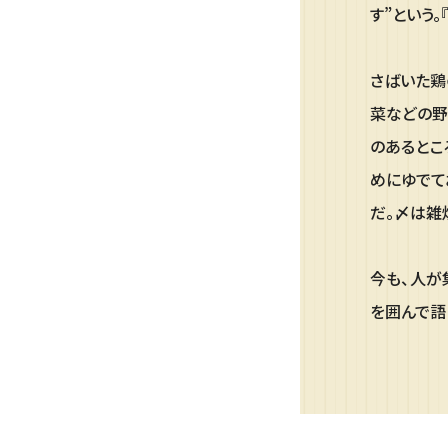
す”という
さばいた鶏
菜などの野
のあるとこ
めにゆでて
だ。〆は雑
今も、人が
を囲んで語