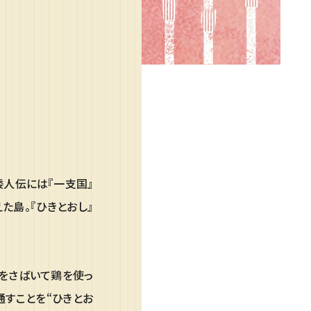
倭人伝には『一支国』
島。『ひきとおし』
鶏をさばいて鶏を使っ
通すことを“ひきとお