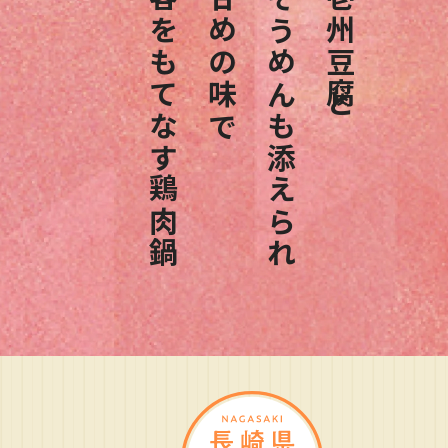
客をもてなす鶏肉鍋
甘めの味で
そうめんも添えられ
壱州豆腐と