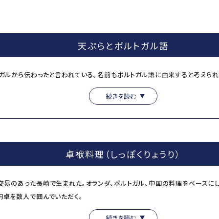
天ぷらとポルトガル語
トガルから伝わったと言われている。名前もポルトガル語に由来すると考えられ
ンペラール）／味付けする、調理する、の意味。安土桃山時代、来日したポル
続きを読む
『テンペラ』と呼んでいたとも言われている
ンポラ）／キリスト教用語で
“
天上の日
”
を表し、この日には精進料理として魚
卓袱料理（しっぽくりょうり）
交易のあった長崎で生まれた。オランダ、ポルトガル、中国の料理をベースに
円卓を数人で囲んでいただく。
と呼ばれる鯛の吸い物から始まり、その後は大皿に盛られた料理を直箸（じかば
続きを読む