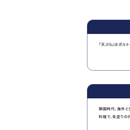
『天ぷら』はポル
●
temperar
（テ
がついた
”
ものを
●
Tempora
（テ
た
鎖国時代、海外と
料理で、朱塗りの
『お鰭（ひれ）』