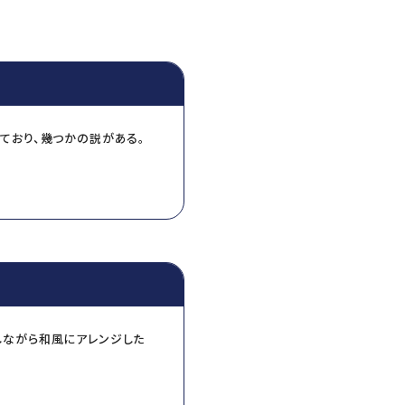
ており、幾つかの説がある。
トガル人やスペイン人は
“
衣
を揚げて食べる習慣があっ
しながら和風にアレンジした
し）で取り分けて食べるの