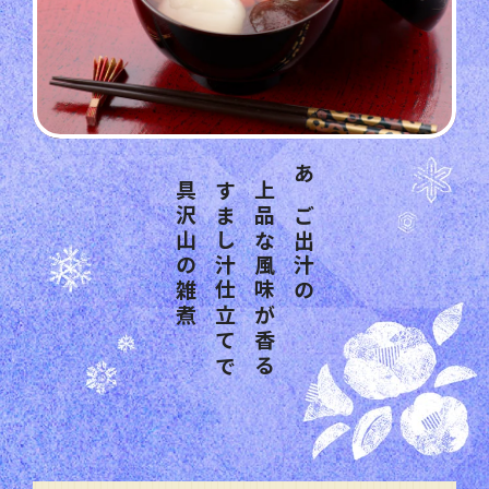
具沢山の雑煮
すまし汁仕立てで
上品な風味が香る
あご出汁の