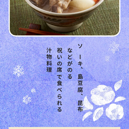
理
祝
い
の
席
で
食
べ
ら
れ
る
汁
物
料
ソ
ー
キ
、
島
豆
腐
、
昆
布
な
ど
が
の
る