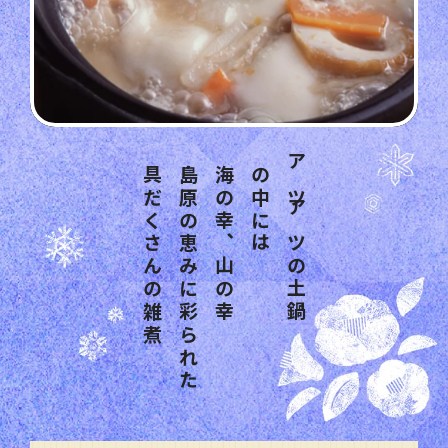
具だくさんの雑煮
島原の恵みに彩られた
海の幸、山の幸
の中には
アツアツの土鍋