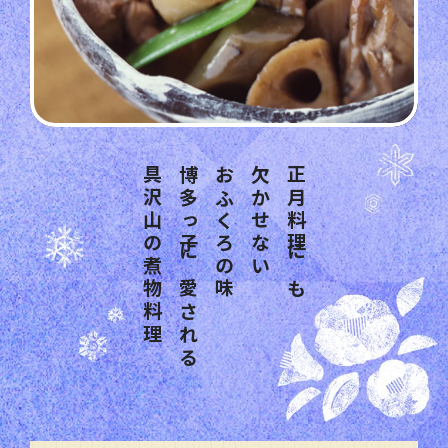
具沢山の煮物料理
博多っ子に愛される
おふくろの味
欠かせない
正月料理にも