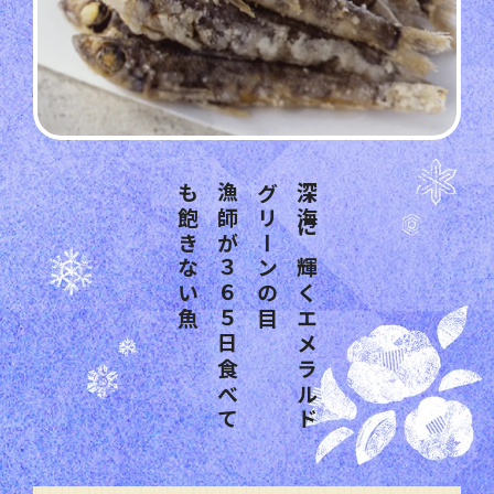
魚
漁
師
が
３
６
５
日
食
べ
て
も
飽
き
な
い
深
海
に
輝
く
エ
メ
ラ
ル
ド
グ
リ
ー
ン
の
目